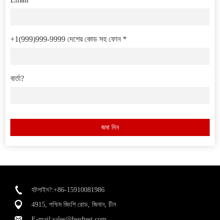
+1(999)999-9999 দেশের কোড সহ ফোন *
বার্তা?
জমা দিন
হটলাইন?:+86-15910081986
4915, পশ্চিম জিংশি রোড, জিনান, চীন
E-mail:
sales@hssdtest.com