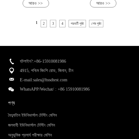
আরও >>
আরও >>
1
2
3
4
পরবর্তী পৃষ্ঠা
শেষ পৃষ্ঠা
হটলাইন?:+86-15910081986
4915, পশ্চিম জিংশি রোড, জিনান, চীন
E-mail:
sales@hssdtest.com
WhatsAPP/Wechat/ :
+86 15910081986
পণ্য
বৈদ্যুতিন ইউনিভার্সাল টেস্টিং মেশিন
জলবাহী ইউনিভার্সাল টেস্টিং মেশিন
অনুভূমিক প্রসার্য পরীক্ষার মেশিন