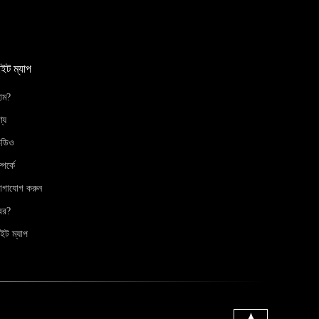
াইট ম্যাপ
োম?
্য
িডিও
্পর্কে
োগাযোগ করুন
বর?
ইট ম্যাপ