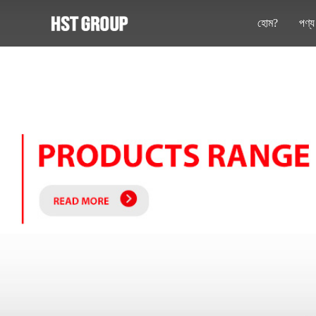
হোম?
পণ্য