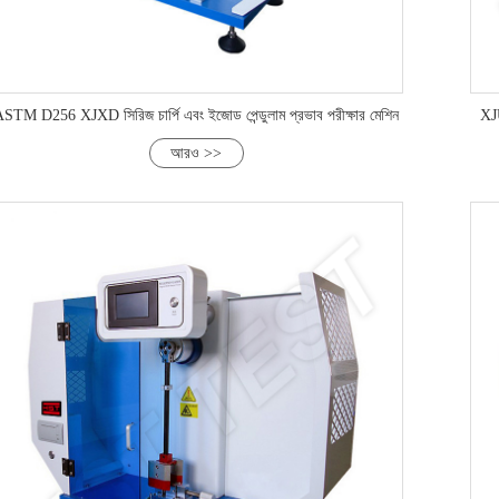
STM D256 XJXD সিরিজ চার্পি এবং ইজোড পেন্ডুলাম প্রভাব পরীক্ষার মেশিন
XJU
আরও >>