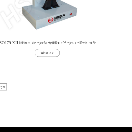
SO179 XJJ সিরিজ ডায়াল প্রদর্শন প্লাস্টিক চার্পি প্রভাব পরীক্ষার মেশিন
আরও >>
ৃষ্ঠা