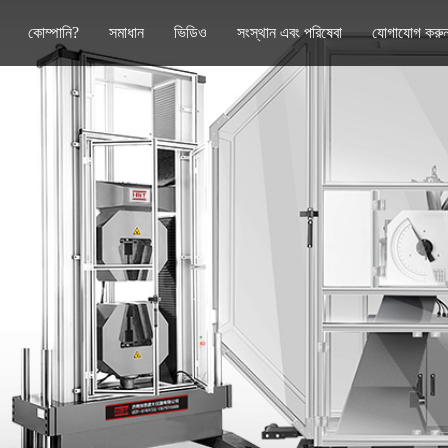
কোম্পানি?
সমাধান
ভিডিও
সংস্থান এবং পরিষেবা
যোগাযোগ করু