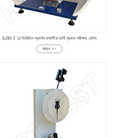
XJJD-T 5J ডিজিটাল প্রদর্শন প্লাস্টিক চার্পি প্রভাব পরীক্ষার মেশিন
আরও >>