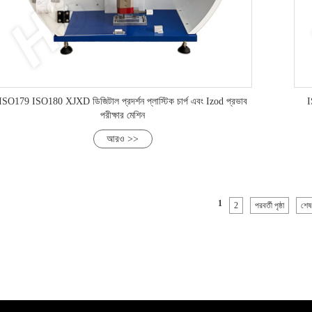
ISO179 ISO180 XJXD ডিজিটাল প্রদর্শন প্লাস্টিক চার্প এবং Izod প্রভাব
I
পরীক্ষার মেশিন
আরও >>
1
2
পরবর্তী পৃষ্ঠা
শেষ প