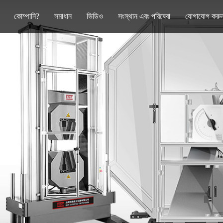
কোম্পানি?
সমাধান
ভিডিও
সংস্থান এবং পরিষেবা
যোগাযোগ করু