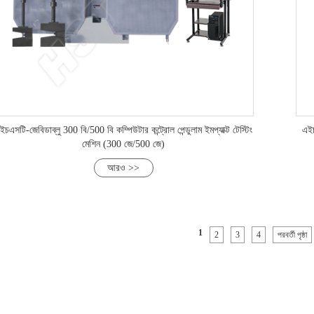
ইচএসটি-জেবিডাব্লু 300 বি/500 বি কম্পিউটার কন্ট্রোল পেন্ডুলাম ইমপ্যাক্ট টেস্টিং
এইচ
মেশিন (300 জে/500 জে)
আরও >>
1
2
3
4
পরবর্তী পৃষ্ঠা