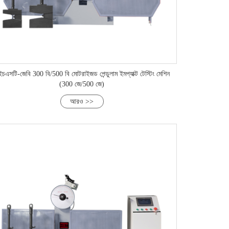
চএসটি-জেবি 300 বি/500 বি মোটরাইজড পেন্ডুলাম ইমপ্যাক্ট টেস্টিং মেশিন
(300 জে/500 জে)
আরও >>