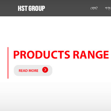
হোম?
পণ্য