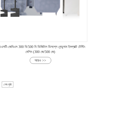
এসটি-জেবিএস 300 বি/500 বি ডিজিটাল ডিসপ্লে পেন্ডুলাম ইমপ্যাক্ট টেস্টিং
মেশিন (300 জে/500 জে)
আরও >>
শেষ পৃষ্ঠা