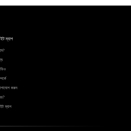
াইট ম্যাপ
োম?
্য
িডিও
্পর্কে
োগাযোগ করুন
বর?
ইট ম্যাপ