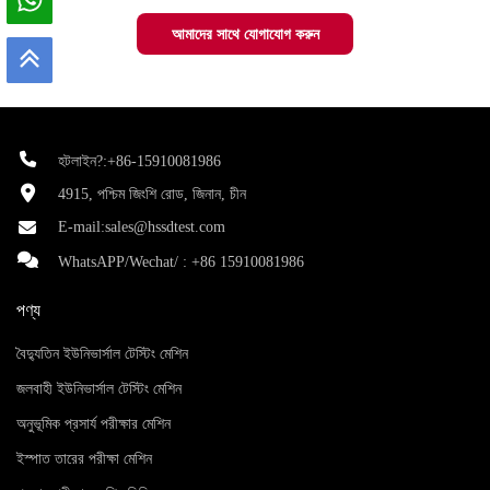
আমাদের সাথে যোগাযোগ করুন
হটলাইন?:+86-15910081986
4915, পশ্চিম জিংশি রোড, জিনান, চীন
E-mail:
sales@hssdtest.com
WhatsAPP/Wechat/ :
+86 15910081986
পণ্য
বৈদ্যুতিন ইউনিভার্সাল টেস্টিং মেশিন
জলবাহী ইউনিভার্সাল টেস্টিং মেশিন
অনুভূমিক প্রসার্য পরীক্ষার মেশিন
ইস্পাত তারের পরীক্ষা মেশিন