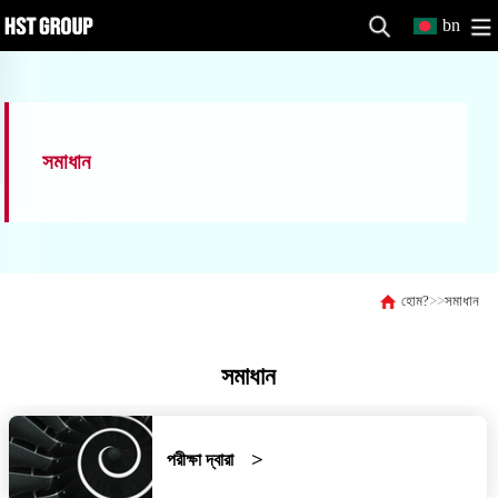
bn
সমাধান
হোম?
>>
সমাধান
সমাধান
পরীক্ষা দ্বারা