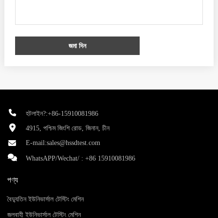
জমা দিন
হটলাইন?:+86-15910081986
4915, পশ্চিম জিংশি রোড, জিনান, চীন
E-mail:
sales@hssdtest.com
WhatsAPP/Wechat/ :
+86 15910081986
পণ্য
বৈদ্যুতিন ইউনিভার্সাল টেস্টিং মেশিন
জলবাহী ইউনিভার্সাল টেস্টিং মেশিন