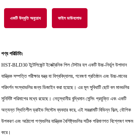
একটি উদ্ধৃতি অনুরোধ
ফাইল ডাউনলোড
পণ্য পরিচিতি:
HST-BLD30 ইন্টেলিজেন্ট ইলেক্ট্রনিক পিল টেস্টার হল একটি উচ্চ-নির্ভুল উপাদান
যান্ত্রিক সম্পত্তি পরীক্ষার যন্ত্র যা বিশ্ববিদ্যালয়, গবেষণা প্রতিষ্ঠান এবং উচ্চ-মানের
পরিদর্শন সংস্থাগুলির জন্য ডিজাইন করা হয়েছে। এর মূল সুবিধাটি ছোট বল মানগুলির
সুনির্দিষ্ট পরিমাপের মধ্যে রয়েছে। নেতৃস্থানীয় বুদ্ধিমান সেন্সিং প্রযুক্তি এবং একটি
অত্যন্ত স্থিতিশীল ড্রাইভ সিস্টেম ব্যবহার করে, এই সরঞ্জামটি বিভিন্ন ফিল্ম, যৌগিক
উপকরণ এবং আঠালো পণ্যগুলির যান্ত্রিক বৈশিষ্ট্যগুলির সঠিক পরিমাণগত বিশ্লেষণ সক্ষম
করে।