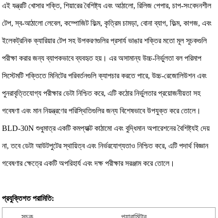
এই যন্ত্রটি খোসার শক্তি, শিয়ারের বৈশিষ্ট্য এবং আঠালো, রিলিজ পেপার, চাপ-সংবেদনশীল
টেপ, স্ব-আঠালো লেবেল, কম্পোজিট ফিল্ম, কৃত্রিম চামড়া, বোনা ব্যাগ, ফিল্ম, কাগজ, এবং
ইলেকট্রনিক ক্যারিয়ার টেপ সহ উপকরণগুলির প্রসার্য ভাঙার শক্তির মতো মূল সূচকগুলি
পরীক্ষা করার জন্য ব্যাপকভাবে ব্যবহৃত হয়। এর অসামান্য উচ্চ-নির্ভুলতা বল পরিমাপ
সিস্টেমটি শক্তিতে মিনিটের পরিবর্তনগুলি ক্যাপচার করতে পারে, উচ্চ-রেজোলিউশন এবং
পুনরাবৃত্তিযোগ্য পরীক্ষার ডেটা নিশ্চিত করে, এটি কঠোর নির্ভুলতার প্রয়োজনীয়তা সহ
গবেষণা এবং মান নিয়ন্ত্রণের পরিস্থিতিগুলির জন্য বিশেষভাবে উপযুক্ত করে তোলে।
BLD-30N শুধুমাত্র একটি কমপ্যাক্ট কাঠামো এবং বুদ্ধিমান অপারেশনের বৈশিষ্ট্যই দেয়
না, তবে ডেটা আউটপুটের স্থায়িত্ব এবং নির্ভরযোগ্যতাও নিশ্চিত করে, এটি পদার্থ বিজ্ঞান
গবেষণার ক্ষেত্রে একটি অপরিহার্য এবং দক্ষ পরীক্ষার সরঞ্জাম করে তোলে।
প্রযুক্তিগত পরামিতি:
সূচক
প্যারামিটার