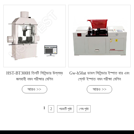
HST-BT300H তিনটি সিলিন্ডার উল্লম্ব
Gw-h50at ডাবল সিলিন্ডার ইস্পাত বার এবং
জলবাহী নমন পরীক্ষার মেশিন
প্লেট ইস্পাত নমন পরীক্ষা মেশিন
আরও >>
আরও >>
1
2
পরবর্তী পৃষ্ঠা
শেষ পৃষ্ঠা