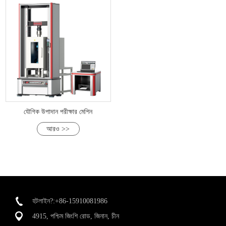
যৌগিক উপাদান পরীক্ষার মেশিন
আরও >>
হটলাইন?:+86-15910081986
4915, পশ্চিম জিংশি রোড, জিনান, চীন