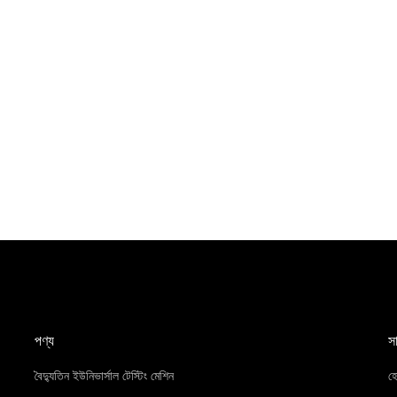
পণ্য
স
বৈদ্যুতিন ইউনিভার্সাল টেস্টিং মেশিন
হ