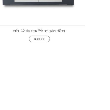
হেক্টর -10 ধাতু তারের টর্শন এবং ঘুরানো পরীক্ষক
আরও >>