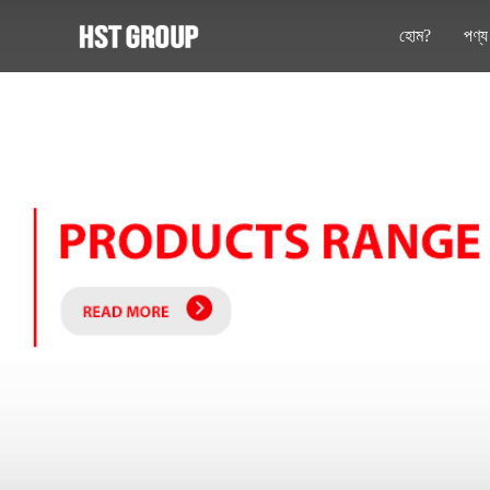
হোম?
পণ্য