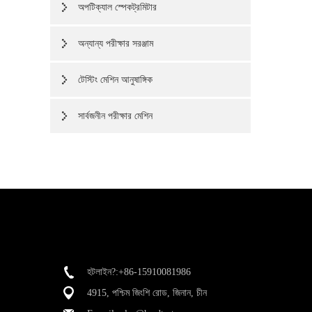
অপটিক্যাল স্পেকট্রমিটার
অন্যান্য পরীক্ষার সরঞ্জাম
টেস্টিং মেশিন আনুষাঙ্গিক
সার্বজনীন পরীক্ষার মেশিন
হটলাইন?:+86-15910081986
4915, পশ্চিম জিংশি রোড, জিনান, চীন