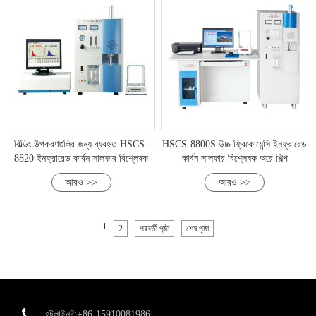
বিল্ডিং উপকরণগুলির জন্য ব্যবহৃত HSCS-
HSCS-8800S উচ্চ ফ্রিকোয়েন্সি ইনফ্রারেড
8820 ইনফ্রারেড কার্বন সালফার বিশ্লেষক
কার্বন সালফার বিশ্লেষক অরে শিল্প
আরও >>
আরও >>
1
2
পরবর্তী পৃষ্ঠা
শেষ পৃষ্ঠা
হটলাইন?:+86-15910081986