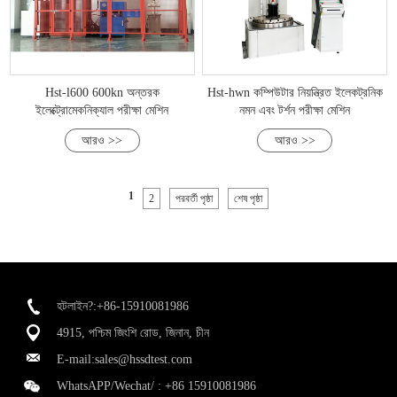
Hst-l600 600kn অন্তরক
Hst-hwn কম্পিউটার নিয়ন্ত্রিত ইলেকট্রনিক
ইলেক্ট্রোমেকনিক্যাল পরীক্ষা মেশিন
নমন এবং টর্শন পরীক্ষা মেশিন
আরও >>
আরও >>
1
2
পরবর্তী পৃষ্ঠা
শেষ পৃষ্ঠা
হটলাইন?:+86-15910081986
4915, পশ্চিম জিংশি রোড, জিনান, চীন
E-mail:
sales@hssdtest.com
WhatsAPP/Wechat/ :
+86 15910081986