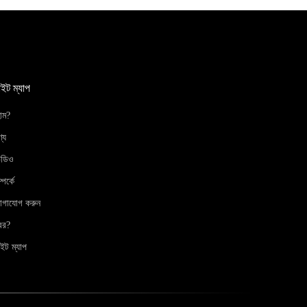
াইট ম্যাপ
োম?
্য
িডিও
্পর্কে
োগাযোগ করুন
বর?
ইট ম্যাপ