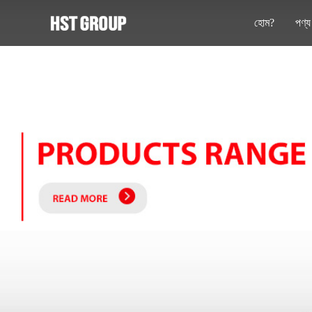
হোম?
পণ্য