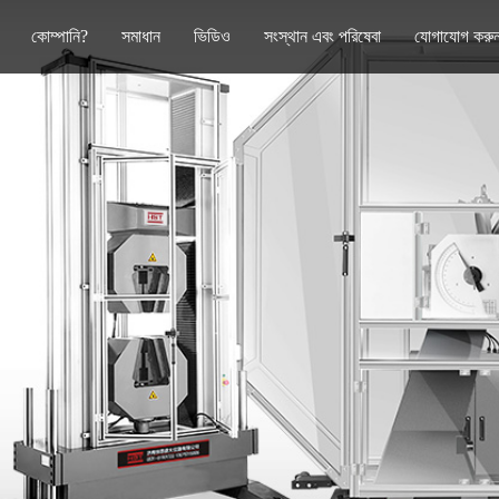
কোম্পানি?
সমাধান
ভিডিও
সংস্থান এবং পরিষেবা
যোগাযোগ করু