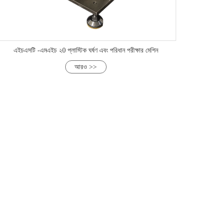
এইচএসটি -এমএইচ ২0 প্লাস্টিক ঘর্ষণ এবং পরিধান পরীক্ষার মেশিন
আরও >>