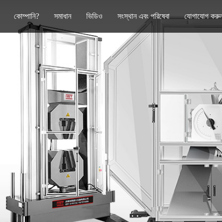
কোম্পানি?
সমাধান
ভিডিও
সংস্থান এবং পরিষেবা
যোগাযোগ করু