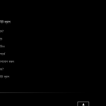
াইট ম্যাপ
োম?
্য
িডিও
্পর্কে
োগাযোগ করুন
বর?
ইট ম্যাপ