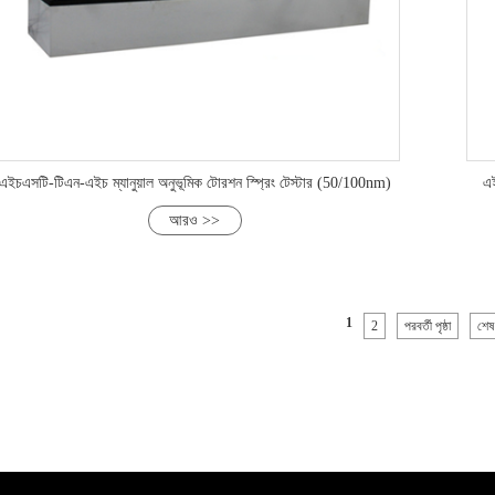
এইচএসটি-টিএন-এইচ ম্যানুয়াল অনুভূমিক টোরশন স্প্রিং টেস্টার (50/100nm)
এই
আরও >>
1
2
পরবর্তী পৃষ্ঠা
শেষ প