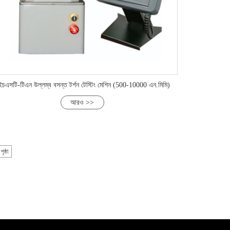
চএসটি-টিএন উল্লম্ব বসন্ত টর্শন টেস্টিং মেশিন (500-10000 এন.মিমি)
আরও >>
ৃষ্ঠা