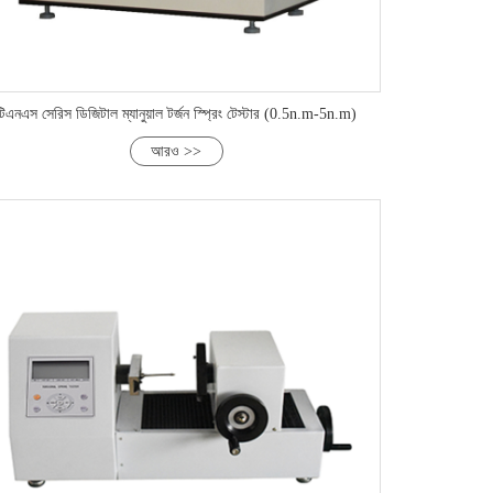
টিএনএস সেরিস ডিজিটাল ম্যানুয়াল টর্জন স্প্রিং টেস্টার (0.5n.m-5n.m)
আরও >>