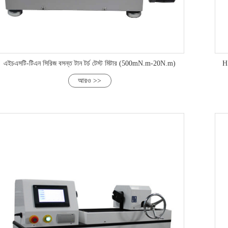
এইচএসটি-টিএন সিরিজ বসন্ত টান টর্চ টেস্ট মিটার (500mN.m-20N.m)
HS
আরও >>