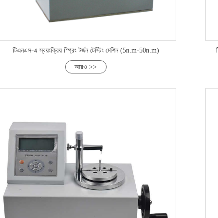
টিএনএস-এ স্বয়ংক্রিয় স্প্রিং টর্জন টেস্টিং মেশিন (5n.m-50n.m)
আরও >>