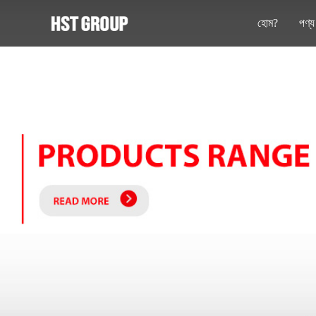
হোম?
পণ্য