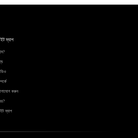
াইট ম্যাপ
োম?
্য
িডিও
্পর্কে
োগাযোগ করুন
বর?
ইট ম্যাপ