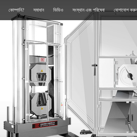
কোম্পানি?
সমাধান
ভিডিও
সংস্থান এবং পরিষেবা
যোগাযোগ করু