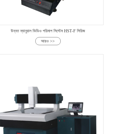
উন্নত ম্যানুয়াল ভিডিও পরিমাপ সিস্টেম HST-F সিরিজ
আরও >>