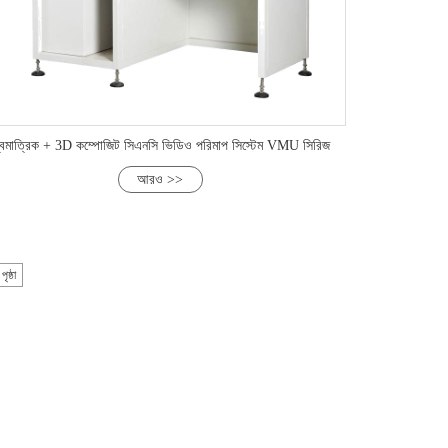
্বিমাত্রিক + 3D কম্পোজিট সিএনসি ভিডিও পরিমাপ সিস্টেম VMU সিরিজ
আরও >>
ৃষ্ঠা