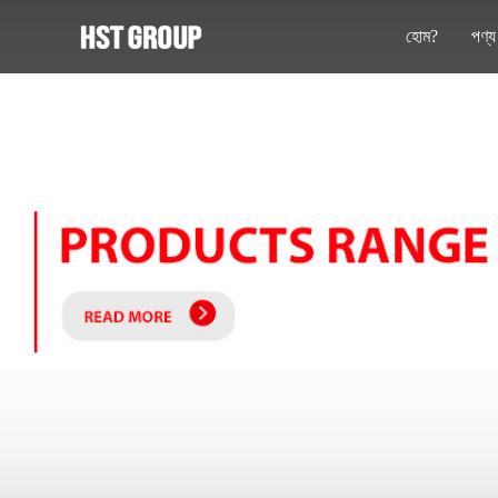
হোম?
পণ্য