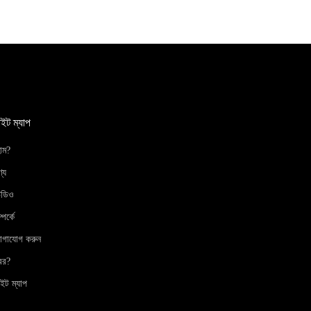
াইট ম্যাপ
োম?
্য
িডিও
্পর্কে
োগাযোগ করুন
বর?
ইট ম্যাপ