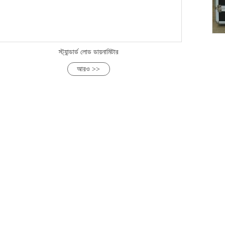
স্ট্যান্ডার্ড লোড ডায়নামিটার
আরও >>