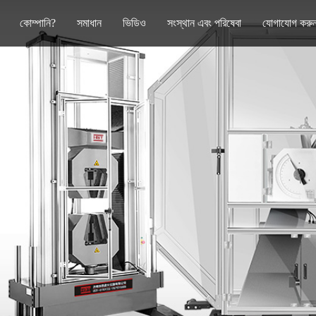
কোম্পানি?
সমাধান
ভিডিও
সংস্থান এবং পরিষেবা
যোগাযোগ করু