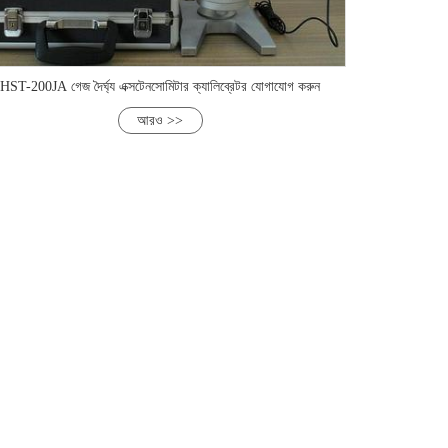
HST-200JA গেজ দৈর্ঘ্য এক্সটেনসোমিটার ক্যালিব্রেটর যোগাযোগ করুন
আরও >>