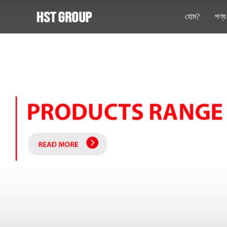
হোম?
পণ্য